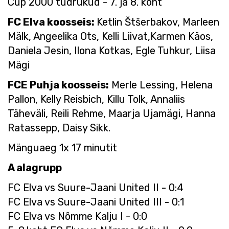
Cup 2000 tüdrukud - 7. ja 8. koht
FC Elva koosseis:
Ketlin Štšerbakov, Marleen
Mälk, Angeelika Ots, Kelli Liivat,Karmen Käos,
Daniela Jesin, Ilona Kotkas, Egle Tuhkur, Liisa
Mägi
FCE Puhja koosseis:
Merle Lessing, Helena
Pallon, Kelly Reisbich, Killu Tolk, Annaliis
Täheväli, Reili Rehme, Maarja Ujamägi, Hanna
Ratassepp, Daisy Sikk.
Mänguaeg 1x 17 minutit
A alagrupp
FC Elva vs Suure-Jaani United II - 0:4
FC Elva vs Suure-Jaani United III - 0:1
FC Elva vs Nõmme Kalju I - 0:0