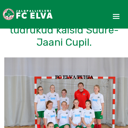
FC Elva Puhja ja Elva
tüdrukud käisid Suure-
Jaani Cupil.