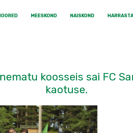
NOORED
MEESKOND
NAISKOND
HARRAST
nematu koosseis sai FC Sa
kaotuse.