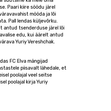
jal suutsime ka meie oma
. Paari kiire söödu järel
 väravavahist mööda ja lõi
ta. Pall lendas küljevõrku.
t antud tsenderduse järel lõi
valise edu, kui äärelt antud
e värava Yuriy Vereshchak.
idas FC Elva mängijad
stastele piisavalt lähedale, et
el poolajal veel seitse
l poolajal kirja Yuriy