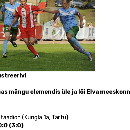
lustreeriv!
gas mängu elemendis üle ja lõi Elva meeskonn
staadion (Kungla 1a, Tartu)
0:0 (3:0)