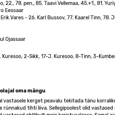
oo, 22., 78. pen., 85. Taavi Vellemaa, 45.+1., 81. Yur
ero Eessaar
 Erik Vares - 26. Karl Bussov, 77. Kaarel Tinn, 78
aul Ojassaar
M. Kuresoo, 2-Sikk, 17-J. Kuresoo, 8-Tinn, 3-Kumb
.
oolajal oma mängu
l vastasele kerget peavalu tekitada tänu korraliku
rünnakud tihti liiva. Sellegipoolest olid vastased