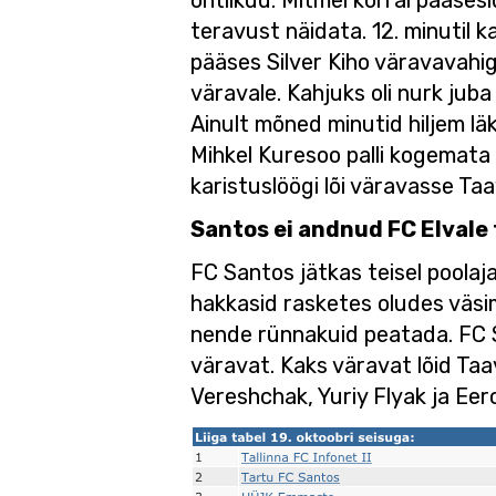
ohtlikud. Mitmel korral pääses
teravust näidata. 12. minutil 
pääses Silver Kiho väravavahig
väravale. Kahjuks oli nurk juba
Ainult mõned minutid hiljem lä
Mihkel Kuresoo palli kogemata 
karistuslöögi lõi väravasse Taa
Santos ei andnud FC Elvale 
FC Santos jätkas teisel poola
hakkasid rasketes oludes väsima
nende rünnakuid peatada. FC Sa
väravat. Kaks väravat lõid Taav
Vereshchak, Yuriy Flyak ja Eer