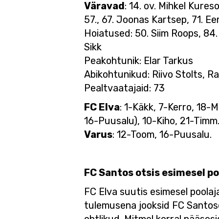
Väravad
: 14. ov. Mihkel Kures
57., 67. Joonas Kartsep, 71. E
Hoiatused: 50. Siim Roops, 84.
Sikk
Peakohtunik: Elar Tarkus
Abikohtunikud: Riivo Stolts, R
Pealtvaatajaid: 73
FC Elva
: 1-Käkk, 7-Kerro, 18-
16-Puusalu), 10-Kiho, 21-Timm
Varus
: 12-Toom, 16-Puusalu.
FC Santos otsis esimesel p
FC Elva suutis esimesel poolaja
tulemusena jooksid FC Santose 