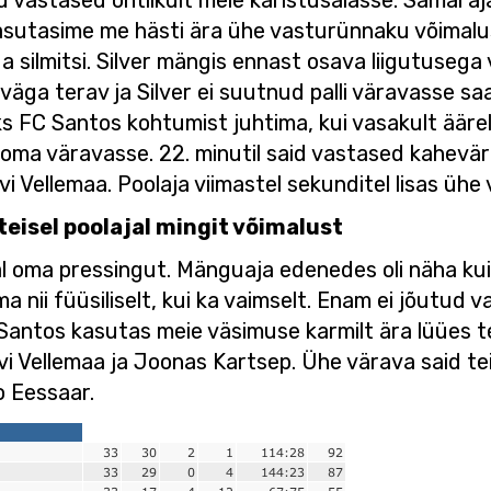
id vastased ohtlikult meie karistusalasse. Samal a
kasutasime me hästi ära ühe vasturünnaku võimaluse
a silmitsi. Silver mängis ennast osava liigutusega
 väga terav ja Silver ei suutnud palli väravasse saa
ks FC Santos kohtumist juhtima, kui vasakult äärel
oma väravasse. 22. minutil said vastased kahevära
vi Vellemaa. Poolaja viimastel sekunditel lisas üh
teisel poolajal mingit võimalust
jal oma pressingut. Mänguaja edenedes oli näha ku
 nii füüsiliselt, kui ka vaimselt. Enam ei jõutud va
ntos kasutas meie väsimuse karmilt ära lüües teis
i Vellemaa ja Joonas Kartsep. Ühe värava said teise
o Eessaar.