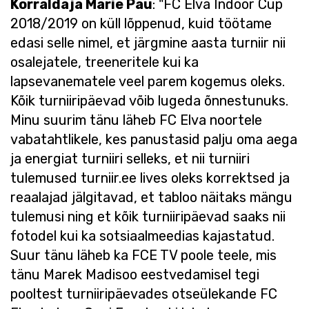
Korraldaja Marie Pau
: "FC Elva Indoor Cup
2018/2019 on küll lõppenud, kuid töötame
edasi selle nimel, et järgmine aasta turniir nii
osalejatele, treeneritele kui ka
lapsevanematele veel parem kogemus oleks.
Kõik turniiripäevad võib lugeda õnnestunuks.
Minu suurim tänu läheb FC Elva noortele
vabatahtlikele, kes panustasid palju oma aega
ja energiat turniiri selleks, et nii turniiri
tulemused turniir.ee lives oleks korrektsed ja
reaalajad jälgitavad, et tabloo näitaks mängu
tulemusi ning et kõik turniiripäevad saaks nii
fotodel kui ka sotsiaalmeedias kajastatud.
Suur tänu läheb ka FCE TV poole teele, mis
tänu Marek Madisoo eestvedamisel tegi
pooltest turniiripäevades otseülekande FC