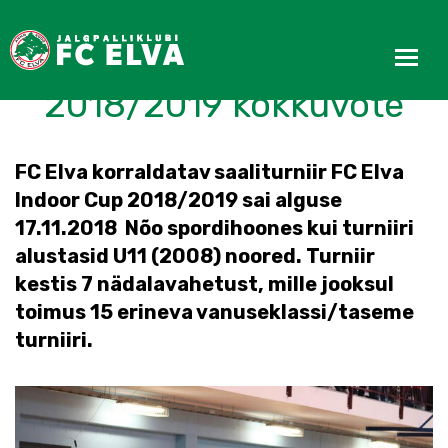
FC Elva Indoor Cup
2018/2019 kokkuvõte
FC Elva korraldatav saaliturniir FC Elva
Indoor Cup 2018/2019 sai alguse
17.11.2018 Nõo spordihoones kui turniiri
alustasid U11 (2008) noored. Turniir
kestis 7 nädalavahetust, mille jooksul
toimus 15 erineva vanuseklassi/taseme
turniiri.