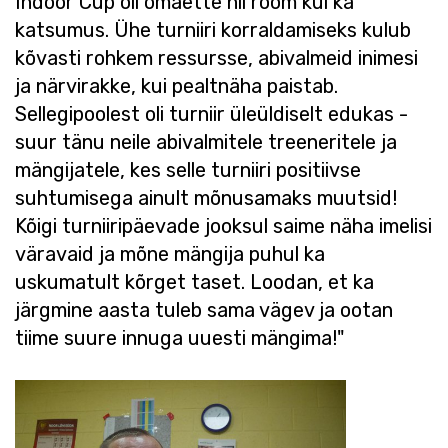
Indoor Cup oli omaette nii rõõm kui ka
katsumus. Ühe turniiri korraldamiseks kulub
kõvasti rohkem ressursse, abivalmeid inimesi
ja närvirakke, kui pealtnäha paistab.
Sellegipoolest oli turniir üleüldiselt edukas -
suur tänu neile abivalmitele treeneritele ja
mängijatele, kes selle turniiri positiivse
suhtumisega ainult mõnusamaks muutsid!
Kõigi turniiripäevade jooksul saime näha imelisi
väravaid ja mõne mängija puhul ka
uskumatult kõrget taset. Loodan, et ka
järgmine aasta tuleb sama vägev ja ootan
tiime suure innuga uuesti mängima!"