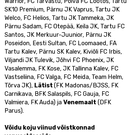
Warrior, FC Tarvastu, Põlva FC Lootos, Tartu
SK10 Premium, Pärnu JK Vaprus, Tartu JK
Welco, FC Helios, Tartu JK Tammeka, JK
Pärnu Sadam, FC Otepää, Keila JK, Tartu FC
Santos, JK Merkuur-Juunior, Pärnu JK
Poseidon, Eesti Sultan, FC Loomaaed, FA
Tartu Kalev, Pärnu SK Kalev, Kiviõli FC Irbis,
Viljandi JK Tulevik, Jõhvi FC Phoenix, JK
Vasalemma, FK Kose, JK Tallinna Kalev, FC
Vastseliina, FC Valga, FC Meida, Team Helm,
Tõrva JK),
Lätist
(FK Madonas/BJSS, FK
Carnikava, BFK Salaspils, FC Gauja, FC
Valmiera, FK Auda) ja
Venemaalt
(DFK
Parus).
Võidu koju viinud võistkonnad