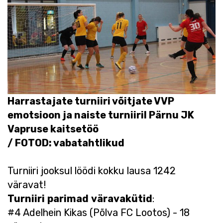
Harrastajate turniiri võitjate VVP
emotsioon ja naiste turniiril Pärnu JK
Vapruse kaitsetöö
/ FOTOD: vabatahtlikud
Turniiri jooksul löödi kokku lausa 1242
väravat!
Turniiri
parimad
väravakütid
:
#4 Adelhein Kikas (Põlva FC Lootos) - 18