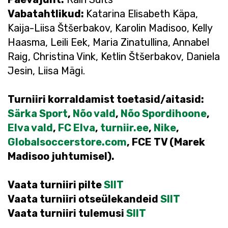
Vabatahtlikud:
Katarina Elisabeth Käpa,
Kaija-Liisa Štšerbakov, Karolin Madisoo, Kelly
Haasma, Leili Eek, Maria Zinatullina, Annabel
Raig, Christina Vink, Ketlin Štšerbakov, Daniela
Jesin, Liisa Mägi.
Turniiri korraldamist toetasid/aitasid:
Särka Sport
,
Nõo vald
,
Nõo Spordihoone
,
Elva vald
,
FC Elva
,
turniir.ee
,
Nike
,
Globalsoccerstore.com
, FCE TV (Marek
Madisoo juhtumisel).
Vaata turniiri pilte
SIIT
Vaata turniiri otseülekandeid
SIIT
Vaata turniiri tulemusi
SIIT