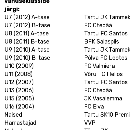
vanuseklasside
järgi:
U7 (2012) A-tase
Tartu JK Tammeka
U7 (2012) B-tase
FC Otepää
U8 (2011) A-tase
Tartu FC Santos
U8 (2011) B-tase
BFK Salaspils
U9 (2010) A-tase
Tartu JK Tammek
U9 (2010) B-tase
Põlva FC Lootos
U10 (2009)
FC Valmiera
U11 (2008)
Võru FC Helios
U12 (2007)
Tartu FC Santos
U13 (2006)
FC Otepää
U15 (2005)
JK Vasalemma
U16 (2004)
FC Elva
Naised
Tartu SK10 Prem
Harrastajad
VVP