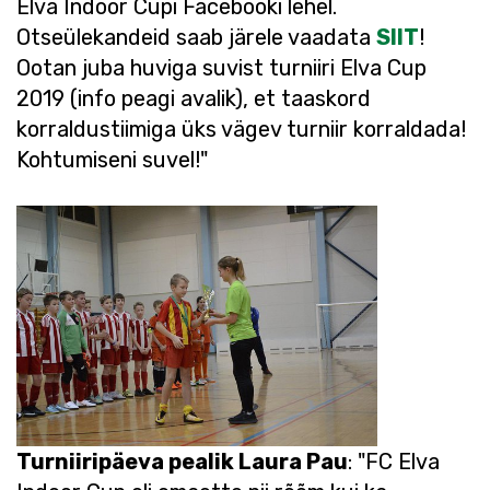
Elva Indoor Cupi Facebooki lehel.
Otseülekandeid saab järele vaadata
SIIT
!
Ootan juba huviga suvist turniiri Elva Cup
2019 (info peagi avalik), et taaskord
korraldustiimiga üks vägev turniir korraldada!
Kohtumiseni suvel!"
Turniiripäeva pealik Laura Pau
: "FC Elva