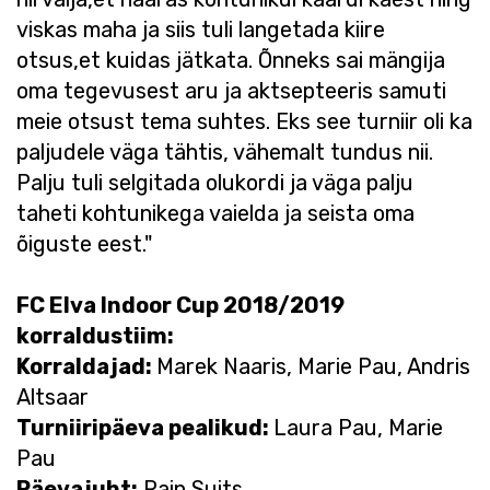
viskas maha ja siis tuli langetada kiire
otsus,et kuidas jätkata. Õnneks sai mängija
oma tegevusest aru ja aktsepteeris samuti
meie otsust tema suhtes. Eks see turniir oli ka
paljudele väga tähtis, vähemalt tundus nii.
Palju tuli selgitada olukordi ja väga palju
taheti kohtunikega vaielda ja seista oma
õiguste eest."
FC Elva Indoor Cup 2018/2019
korraldustiim:
Korraldajad:
Marek Naaris, Marie Pau, Andris
Altsaar
Turniiripäeva pealikud:
Laura Pau, Marie
Pau
Päevajuht:
Rain Suits