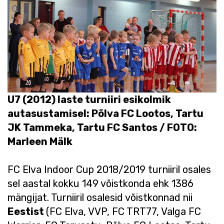
U7 (2012) laste turniiri esikolmik
autasustamisel: Põlva FC Lootos, Tartu
JK Tammeka, Tartu FC Santos / FOTO:
Marleen Mälk
FC Elva Indoor Cup 2018/2019 turniiril osales
sel aastal kokku 149 võistkonda ehk 1386
mängijat. Turniiril osalesid võistkonnad nii
Eestist
(FC Elva, VVP, FC TRT77, Valga FC