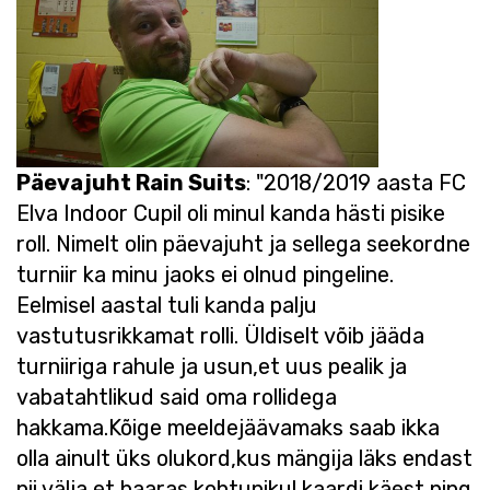
Päevajuht Rain Suits
: "2018/2019 aasta FC
Elva Indoor Cupil oli minul kanda hästi pisike
roll. Nimelt olin päevajuht ja sellega seekordne
turniir ka minu jaoks ei olnud pingeline.
Eelmisel aastal tuli kanda palju
vastutusrikkamat rolli. Üldiselt võib jääda
turniiriga rahule ja usun,et uus pealik ja
vabatahtlikud said oma rollidega
hakkama.Kõige meeldejäävamaks saab ikka
olla ainult üks olukord,kus mängija läks endast
nii välja,et haaras kohtunikul kaardi käest ning