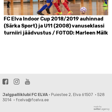
FC Elva Indoor Cup 2018/2019 auhinnad
(Särka Sport) ja U11 (2008) vanuseklassi
turniiri jäädvustus / FOTOD: Marleen Mälk
Jalgpalliklubi FC ELVA
· Puiestee 2, Elva 61507 · 528
3014 · fcelva@fcelva.ee