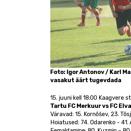
Foto: Igor Antonov / Karl 
vasakut äärt tugevdada
15. juuni kell 18:00 Kaagvere sta
Tartu FC Merkuur vs FC Elva 
Väravad: 15. Kornõšev, 23. Tõsj
Hoiatused: 74. Odarenko - 41. 
Eemaldamine: 80. Kuzmin – 80