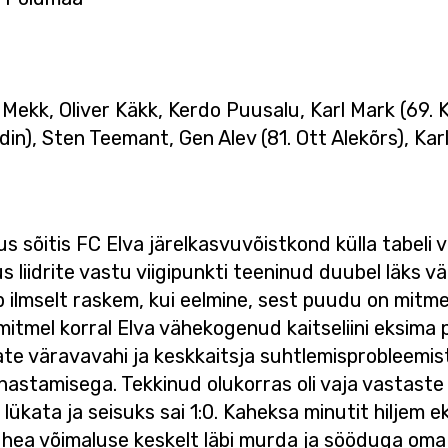
Mekk, Oliver Käkk, Kerdo Puusalu, Karl Mark (69. K
din), Sten Teemant, Gen Alev (81. Ott Alekõrs), K
sõitis FC Elva järelkasvuvõistkond külla tabeli vi
liidrite vastu viigipunkti teeninud duubel läks vä
 ilmselt raskem, kui eelmine, sest puudu on mitm
 mitmel korral Elva vähekogenud kaitseliini eksim
kate väravavahi ja keskkaitsja suhtlemisprobleemis
astamisega. Tekkinud olukorras oli vaja vastaste r
ükata ja seisuks sai 1:0. Kaheksa minutit hiljem ek
 hea võimaluse keskelt läbi murda ja sööduga oma 