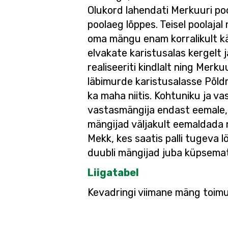
Olukord lahendati Merkuuri pool
poolaeg lõppes. Teisel poolaja
oma mängu enam korralikult k
elvakate karistusalas kergelt 
realiseeriti kindlalt ning Mer
läbimurde karistusalasse Põldm
ka maha niitis. Kohtuniku ja 
vastasmängija endast eemale, 
mängijad väljakult eemaldada 
Mekk, kes saatis palli tugeva l
duubli mängijad juba küpsema
Liigatabel
Kevadringi viimane mäng toimub 