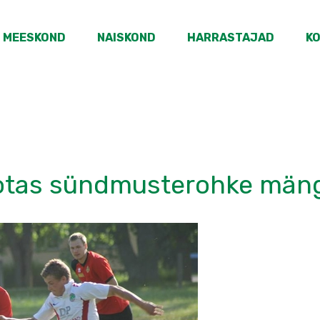
MEESKOND
NAISKOND
HARRASTAJAD
K
aotas sündmusterohke män