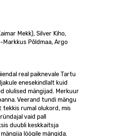
aimar Mekk), Silver Kiho,
arl-Markkus Põldmaa, Argo
iendal real paiknevale Tartu
ljakule enesekindlalt kuid
ed olulised mängijad. Merkuur
a panna. Veerand tundi mängu
t tekkis rumal olukord, mis
ündajal vaid pall
sis duubli keskkaitsja
mängija löögile mängida.