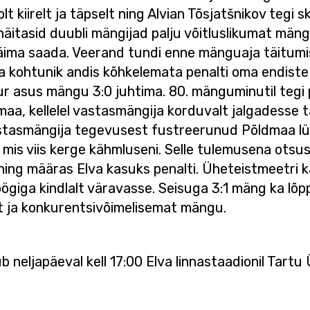
t kiirelt ja täpselt ning Alvian Tõsjatšnikov tegi s
l näitasid duubli mängijad palju võitluslikumat män
äima saada. Veerand tundi enne mänguaja täitumi
ja kohtunik andis kõhkelemata penalti oma endiste 
kuur asus mängu 3:0 juhtima. 80. mänguminutil tegi
aa, kellelel vastasmängija korduvalt jalgadesse t
vastasmängija tegevusest fustreerunud Põldmaa l
mis viis kerge kähmluseni. Selle tulemusena ots
ning määras Elva kasuks penalti. Üheteistmeetri k
öögiga kindlalt väravasse. Seisuga 3:1 mäng ka lõp
t ja konkurentsivõimelisemat mängu.
neljapäeval kell 17:00 Elva linnastaadionil Tartu 