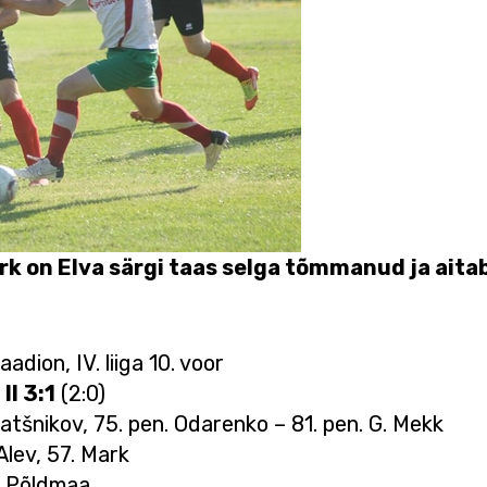
Mark on Elva särgi taas selga tõmmanud ja ai
adion, IV. liiga 10. voor
II 3:1
(2:0)
atšnikov, 75. pen. Odarenko – 81. pen. G. Mekk
Alev, 57. Mark
. Põldmaa