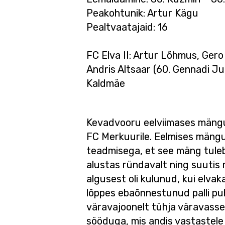
Peakohtunik: Artur Kägu
Pealtvaatajaid: 16
FC Elva II: Artur Lõhmus, Gero 
Andris Altsaar (60. Gennadi Ju
Kaldmäe
Kevadvooru eelviimases mängus 
FC Merkuurile. Eelmises mängus 
teadmisega, et see mäng tuleb
alustas ründavalt ning suutis
algusest oli kulunud, kui elva
lõppes ebaõnnestunud palli puh
väravajoonelt tühja väravasse l
sööduga, mis andis vastastele