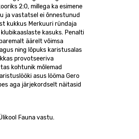
kooriks 2:0, millega ka esimene
gu ja vastatsel ei õnnestunud
st kukkus Merkuuri ründaja
klubikaaslaste kasuks. Penalti
 paremalt äärelt võimsa
agus ning lõpuks karistusalas
ükkas provotseeriva
ustas kohtunik mõlemad
aristuslööki asus lööma Gero
pes aga järjekordselt näitasid
Ülikool Fauna vastu.