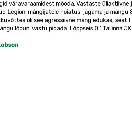
ögid väravaraamidest mööda. Vastaste üliaktiivne ja
itud Legioni mängijatele hoiatusi jagama ja mängu 8
kuvõttes oli see agressiivne mäng edukas, sest 
ängu lõpuni vastu pidada. Lõppseis 0:1 Tallinna JK
akobson