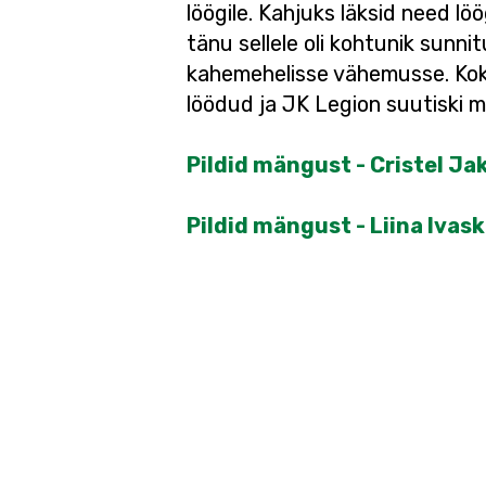
löögile. Kahjuks läksid need lö
tänu sellele oli kohtunik sunn
kahemehelisse vähemusse. Kok
löödud ja JK Legion suutiski m
Pildid mängust - Cristel J
Pildid mängust - Liina Ivask