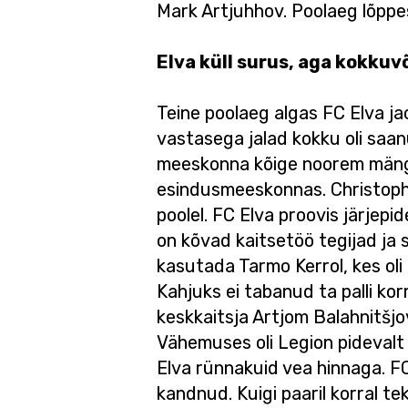
Mark Artjuhhov. Poolaeg lõppe
Elva küll surus, aga kokkuv
Teine poolaeg algas FC Elva ja
vastasega jalad kokku oli saan
meeskonna kõige noorem mängij
esindusmeeskonnas. Christopher
poolel. FC Elva proovis järjepi
on kõvad kaitsetöö tegijad ja s
kasutada Tarmo Kerrol, kes oli
Kahjuks ei tabanud ta palli korr
keskkaitsja Artjom Balahnitšjov 
Vähemuses oli Legion pidevalt
Elva rünnakuid vea hinnaga. FC 
kandnud. Kuigi paaril korral te