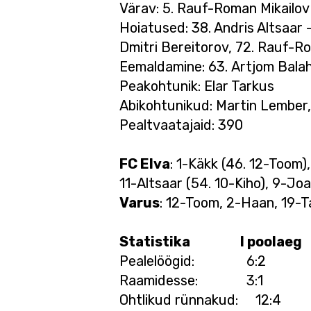
Värav: 5. Rauf-Roman Mikailov
Hoiatused: 38. Andris Altsaar -
Dmitri Bereitorov, 72. Rauf-R
Eemaldamine: 63. Artjom Balah
Peakohtunik: Elar Tarkus
Abikohtunikud: Martin Lember,
Pealtvaatajaid: 390
FC Elva
: 1-Käkk (46. 12-Toom
11-Altsaar (54. 10-Kiho), 9-Jo
Varus
: 12-Toom, 2-Haan, 19-T
Statistika I poolaeg 
Pealelöögid: 6
Raamidesse: 3:
Ohtlikud rünnakud: