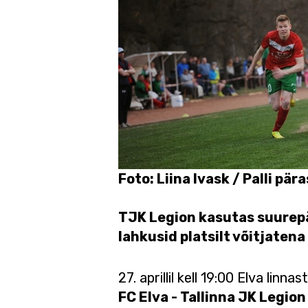
Foto: Liina Ivask / Palli pä
TJK Legion kasutas suurepä
lahkusid platsilt võitjatena
27. aprillil kell 19:00 Elva linn
FC Elva - Tallinna JK Legion 