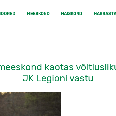
NOORED
MEESKOND
NAISKOND
HARRAST
meeskond kaotas võitluslik
JK Legioni vastu