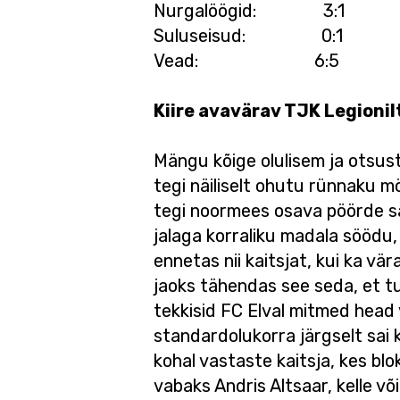
Nurgalöögid: 3
Suluseisud: 0
Vead: 6:5 4
Kiire avavärav TJK Legionil
Mängu kõige olulisem ja otsus
tegi näiliselt ohutu rünnaku m
tegi noormees osava pöörde saa
jalaga korraliku madala söödu
ennetas nii kaitsjat, kui ka vär
jaoks tähendas see seda, et tu
tekkisid FC Elval mitmed head 
standardolukorra järgselt sai k
kohal vastaste kaitsja, kes blo
vabaks Andris Altsaar, kelle 