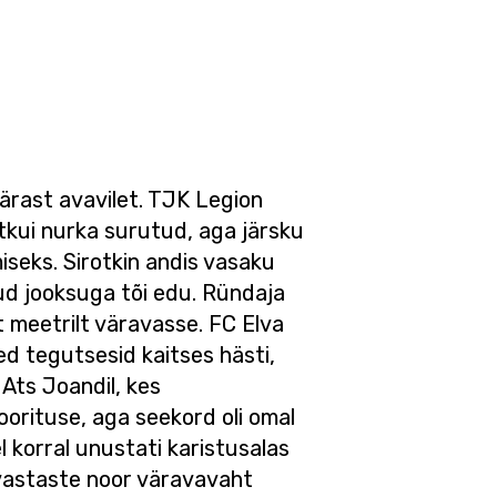
ärast avavilet. TJK Legion
stkui nurka surutud, aga järsku
iseks. Sirotkin andis vasaku
ud jooksuga tõi edu. Ründaja
elt meetrilt väravasse. FC Elva
ed tegutsesid kaitses hästi,
 Ats Joandil, kes
soorituse, aga seekord oli omal
l korral unustati karistusalas
 vastaste noor väravavaht