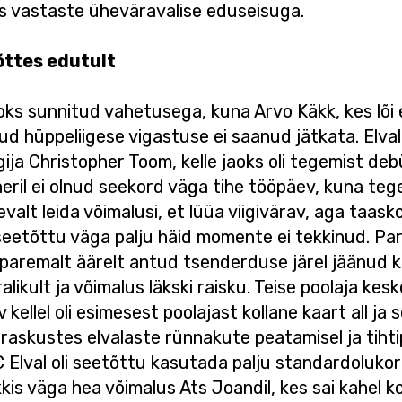
s vastaste üheväravalise eduseisuga.
õttes edutult
oks sunnitud vahetusega, kuna Arvo Käkk, kes lõi 
ud hüppeliigese vigastuse ei saanud jätkata. Elv
a Christopher Toom, kelle jaoks oli tegemist de
il ei olnud seekord väga tihe tööpäev, kuna tegev
devalt leida võimalusi, et lüüa viigivärav, aga taas
eetõttu väga palju häid momente ei tekkinud. Parim
 paremalt äärelt antud tsenderduse järel jäänud ka
alikult ja võimalus läkski raisku. Teise poolaja kes
kellel oli esimesest poolajast kollane kaart all ja 
 raskustes elvalaste rünnakute peatamisel ja tiht
Elval oli seetõttu kasutada palju standardolukordas
kkis väga hea võimalus Ats Joandil, kes sai kahel ko