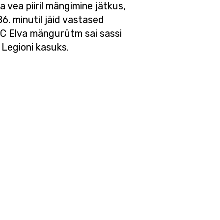
 vea piiril mängimine jätkus,
6. minutil jäid vastased
FC Elva mängurütm sai sassi
 Legioni kasuks.