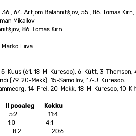
 36., 64. Artjom Balahnitšjov, 55., 86. Tomas Kirn,
oman Mikailov
nitšjov, 86. Tomas Kirn
 Marko Liiva
), 5-Kuus (61. 18-M. Kuresoo), 6-Kütt, 3-Thomson,
andi (79. 20-Mekk), 15-Samoilov, 17-J. Kuresoo.
ammeorg, 14-Frei, 20-Mekk, 18-M. Kuresoo, 10-Kih
II pooaleg Kokku
:2 5:2 11:4
1 1:0 4:1
 12:4 8:2 20:6