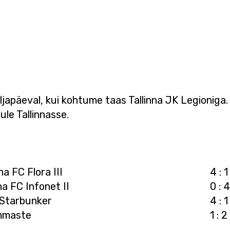
apäeval, kui kohtume taas Tallinna JK Legioniga.
ule Tallinnasse.
a FC Flora III
4 : 1
na FC Infonet II
0 : 4
 Starbunker
4 : 1
Emmaste
1 : 2