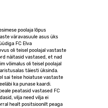
esimese poolaja lõpus
alaste väravasuule asus üks
büüdiga FC Elva
us oli teisel poolajal vastaste
kord näitasid vastased, et nad
 võimalus oli teisel poolajal
ristusalas täiesti üksinda.
kel sai teise hoiatuse vastaste
seeläbi ka punase kaardi.
ipeale peatasid vastased FC
id, vilja need vilja ei
rral healt positsioonilt peaga