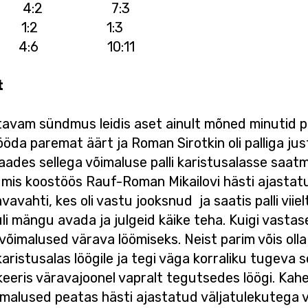
:1 4:2 7:3
:1 1:2 1:3
:6 10:11
t
tavam sündmus leidis aset ainult mõned minutid p
ööda paremat äärt ja Roman Sirotkin oli palliga ju
des sellega võimaluse palli karistusalasse saatm
, mis koostöös Rauf-Roman Mikailovi hästi ajastat
avavahti, kes oli vastu jooksnud ja saatis palli vii
li mängu avada ja julgeid käike teha. Kuigi vastas
võimalused värava löömiseks. Neist parim võis olla
aristusalas löögile ja tegi väga korraliku tugeva 
keeris väravajoonel vapralt tegutsedes löögi. Kahe
võimalused peatas hästi ajastatud väljatulekutega