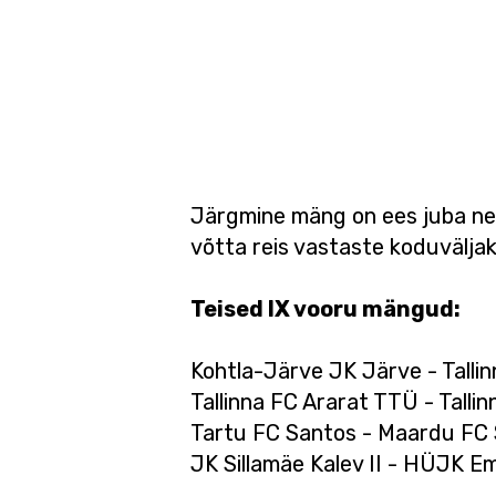
Järgmine mäng on ees juba nelj
võtta reis vastaste koduväljak
Teised IX vooru mängud:
Kohtla-Järve JK Järve - Tallinn
Tallinna FC Ararat TTÜ - Tallin
Tartu FC Santos - Maardu FC
JK Sillamäe Kalev II - HÜJK 