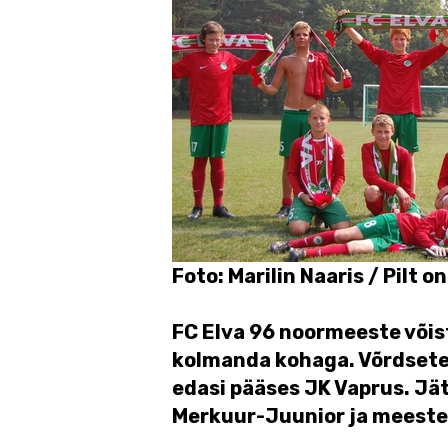
Foto: Marilin Naaris / Pilt on
FC Elva 96 noormeeste võist
kolmanda kohaga. Võrdsete
edasi pääses JK Vaprus. Jät
Merkuur-Juunior ja meeste