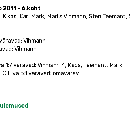
p 2011 - 6.koht
i Kikas, Karl Mark, Madis Vihmann, Sten Teemant, S
u
 väravad: Vihmann
ravad: Vihmann
lva 1:7 väravad: Vihmann 4, Käos, Teemant, Mark
 FC Elva 5:1 väravad: omavärav
 tulemused