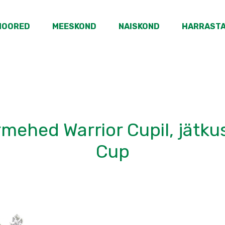
NOORED
MEESKOND
NAISKOND
HARRAST
mehed Warrior Cupil, jätku
Cup