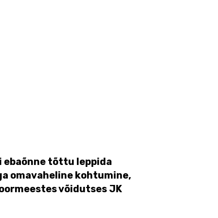
i ebaõnne tõttu leppida
ega omavaheline kohtumine,
 noormeestes võidutses JK