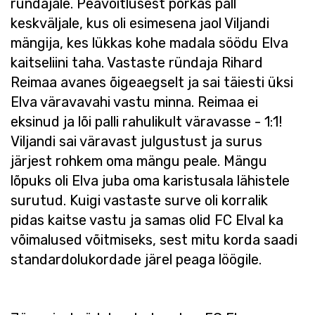
ründajale. Peavõitlusest põrkas pall
keskväljale, kus oli esimesena jaol Viljandi
mängija, kes lükkas kohe madala söödu Elva
kaitseliini taha. Vastaste ründaja Rihard
Reimaa avanes õigeaegselt ja sai täiesti üksi
Elva väravavahi vastu minna. Reimaa ei
eksinud ja lõi palli rahulikult väravasse - 1:1!
Viljandi sai väravast julgustust ja surus
järjest rohkem oma mängu peale. Mängu
lõpuks oli Elva juba oma karistusala lähistele
surutud. Kuigi vastaste surve oli korralik
pidas kaitse vastu ja samas olid FC Elval ka
võimalused võitmiseks, sest mitu korda saadi
standardolukordade järel peaga löögile.