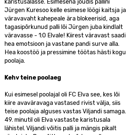
karistusalasse. Esimesena jõudis pallini
Jürgen Kuresoo kelle esimese löögi kaitsja ja
väravavaht kahepeale ära blokeerisid, aga
tagasipõrkunud palli lõi Jürgen juba kindlalt
väravasse - 1:0 Elvale! Kiirest väravast saadi
hea emotsioon ja vastane pandi surve alla.
Hea koostöö ja pressimine töötas hästi kogu
poolaja.
Kehv teine poolaeg
Kui esimesel poolajal oli FC Elva see, kes lõi
kiire avaväravaga vastased rivist välja, siis
teise poolaja alguses vastas Viljandi samaga.
49. minutil oli Elva vastaste karistusala
lähistel. Viljandi võitis palli ja mängis pikalt