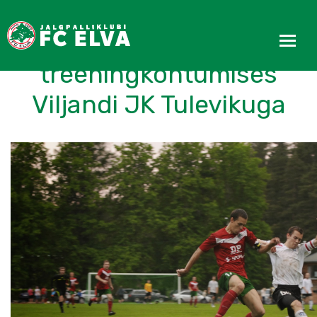
FC Elva viigistas
treeningkohtumises
Viljandi JK Tulevikuga