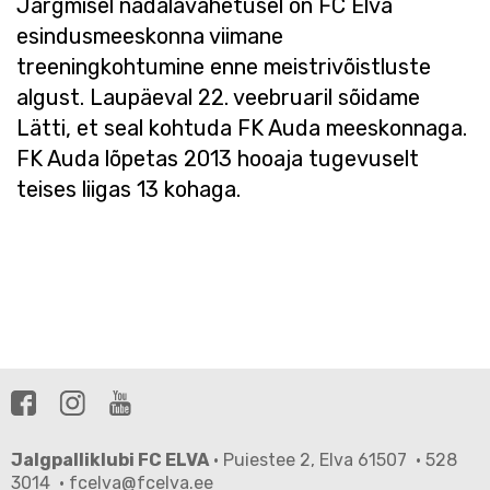
Järgmisel nädalavahetusel on FC Elva
esindusmeeskonna viimane
treeningkohtumine enne meistrivõistluste
algust. Laupäeval 22. veebruaril sõidame
Lätti, et seal kohtuda FK Auda meeskonnaga.
FK Auda lõpetas 2013 hooaja tugevuselt
teises liigas 13 kohaga.
Jalgpalliklubi FC ELVA
· Puiestee 2, Elva 61507 · 528
3014 · fcelva@fcelva.ee