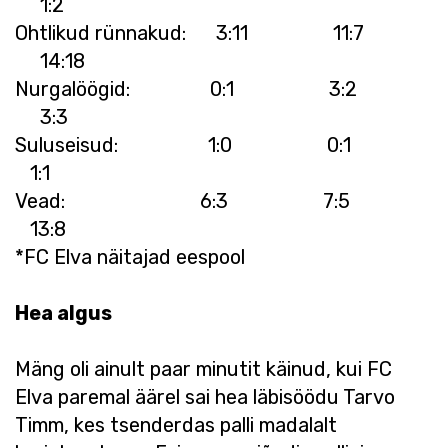
1:2
Ohtlikud rünnakud: 3:11 11:7
14:18
Nurgalöögid: 0:1 3:2
3:3
Suluseisud: 1:0 0:1
1:1
Vead: 6:3 7:5
13:8
*FC Elva näitajad eespool
Hea algus
Mäng oli ainult paar minutit käinud, kui FC
Elva paremal äärel sai hea läbisöödu Tarvo
Timm, kes tsenderdas palli madalalt