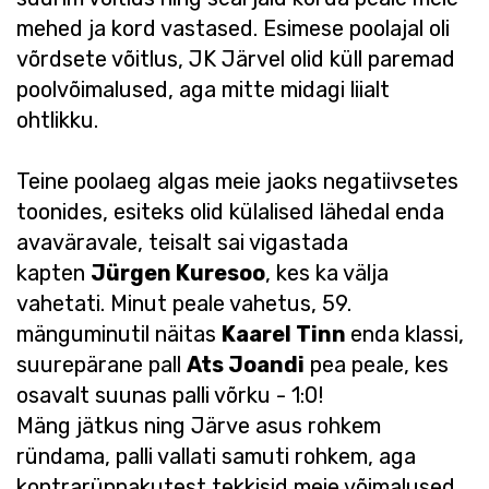
mehed ja kord vastased. Esimese poolajal oli
võrdsete võitlus, JK Järvel olid küll paremad
poolvõimalused, aga mitte midagi liialt
ohtlikku.
Teine poolaeg algas meie jaoks negatiivsetes
toonides, esiteks olid külalised lähedal enda
avaväravale, teisalt sai vigastada
kapten
Jürgen Kuresoo
, kes ka välja
vahetati. Minut peale vahetus, 59.
mänguminutil näitas
Kaarel Tinn
enda klassi,
suurepärane pall
Ats Joandi
pea peale, kes
osavalt suunas palli võrku - 1:0!
Mäng jätkus ning Järve asus rohkem
ründama, palli vallati samuti rohkem, aga
kontrarünnakutest tekkisid meie võimalused