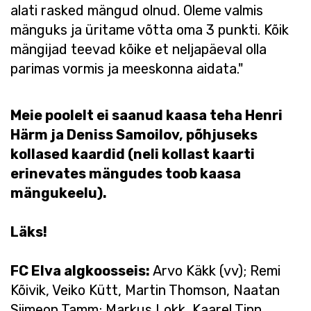
alati rasked mängud olnud. Oleme valmis
mänguks ja üritame võtta oma 3 punkti. Kõik
mängijad teevad kõike et neljapäeval olla
parimas vormis ja meeskonna aidata."
Meie poolelt ei saanud kaasa teha Henri
Härm ja Deniss Samoilov, põhjuseks
kollased kaardid (neli kollast kaarti
erinevates mängudes toob kaasa
mängukeelu).
Läks!
FC Elva algkoosseis:
Arvo Käkk (vv); Remi
Kõivik, Veiko Kütt, Martin Thomson, Naatan
Siimeon Tamm; Markus Lokk, Kaarel Tinn,