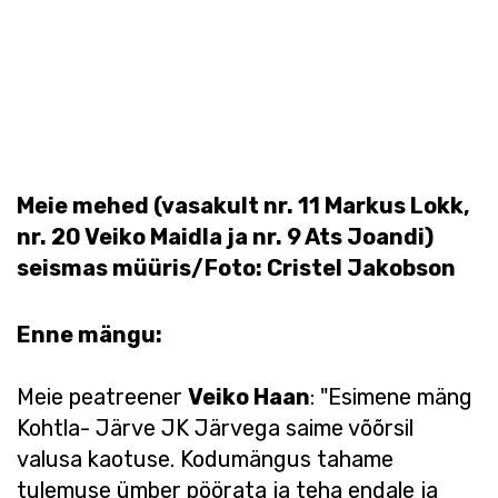
Meie mehed (vasakult nr. 11 Markus Lokk,
nr. 20 Veiko Maidla ja nr. 9 Ats Joandi)
seismas müüris/Foto: Cristel Jakobson
Enne mängu:
Meie peatreener
Veiko Haan
: "Esimene mäng
Kohtla- Järve JK Järvega saime võõrsil
valusa kaotuse. Kodumängus tahame
tulemuse ümber pöörata ja teha endale ja