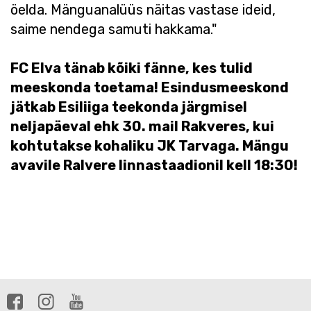
öelda. Mänguanalüüs näitas vastase ideid,
saime nendega samuti hakkama."
FC Elva tänab kõiki fänne, kes tulid
meeskonda toetama! Esindusmeeskond
jätkab Esiliiga teekonda järgmisel
neljapäeval ehk 30. mail Rakveres, kui
kohtutakse kohaliku JK Tarvaga. Mängu
avavile Ralvere linnastaadionil kell 18:30!