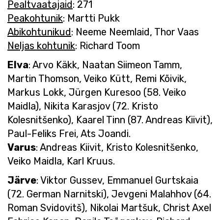
Pealtvaatajaid
: 271
Peakohtunik
: Martti Pukk
Abikohtunikud
: Neeme Neemlaid, Thor Vaas
Neljas kohtunik
: Richard Toom
Elva
: Arvo Käkk, Naatan Siimeon Tamm,
Martin Thomson, Veiko Kütt, Remi Kõivik,
Markus Lokk, Jürgen Kuresoo (58. Veiko
Maidla), Nikita Karasjov (72. Kristo
Kolesnitšenko), Kaarel Tinn (87. Andreas Kiivit),
Paul-Feliks Frei, Ats Joandi.
Varus
: Andreas Kiivit, Kristo Kolesnitšenko,
Veiko Maidla, Karl Kruus.
Järve
: Viktor Gussev, Emmanuel Gurtskaia
(72. German Narnitski), Jevgeni Malahhov (64.
Roman Svidovitš), Nikolai Martšuk, Christ Axel