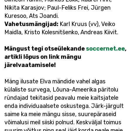
Nikita Karasjov; Paul-Feliks Frei, Jürgen
Kuresoo, Ats Joandi.
Vahetusmängijad:
Karl Kruus (vv), Veiko
Maidla, Kristo Kolesnitšenko, Andreas Kiivit.
Mängust tegi otseülekande
soccernet.ee
,
artikli lõpus on link mängu
järelvaatamisele!
Mäng ilusate Elva mändide vahel algas
külaliste survega, Lõuna-Ameerika päritolu
ründajad tekitasid peavalu meie kaitsjatele
enda individuaalsete oskustega. Järk-järgult
saime ka meie mängu sisse, suurepäraseid
võimalusi meil siiski polnud. Keskväljal toimus
suurim võitlus ning seal jäid korda peale meie