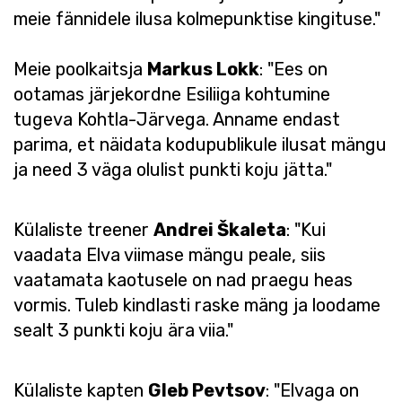
meie fännidele ilusa kolmepunktise kingituse."
Meie poolkaitsja
Markus Lokk
: "Ees on
ootamas järjekordne Esiliiga kohtumine
tugeva Kohtla-Järvega. Anname endast
parima, et näidata kodupublikule ilusat mängu
ja need 3 väga olulist punkti koju jätta."
Külaliste treener
Andrei Škaleta
: "Kui
vaadata Elva viimase mängu peale, siis
vaatamata kaotusele on nad praegu heas
vormis. Tuleb kindlasti raske mäng ja loodame
sealt 3 punkti koju ära viia."
Külaliste kapten
Gleb Pevtsov
: "Elvaga on