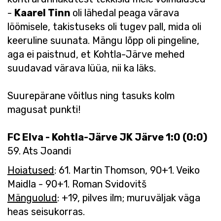
-
Kaarel Tinn
oli lähedal peaga värava
löömisele, takistuseks oli tugev pall, mida oli
keeruline suunata. Mängu lõpp oli pingeline,
aga ei paistnud, et Kohtla-Järve mehed
suudavad värava lüüa, nii ka läks.
Suurepärane võitlus ning tasuks kolm
magusat punkti!
FC Elva - Kohtla-Järve JK Järve 1:0 (0:0)
59. Ats Joandi
Hoiatused
: 61. Martin Thomson, 90+1. Veiko
Maidla - 90+1. Roman Svidovitš
Mänguolud
: +19, pilves ilm; muruväljak väga
heas seisukorras.