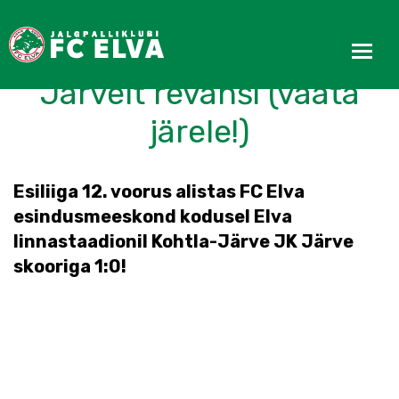
Esindus võttis kodus JK
Järvelt revanši (vaata
järele!)
Esiliiga 12. voorus alistas FC Elva
esindusmeeskond kodusel Elva
linnastaadionil Kohtla-Järve JK Järve
skooriga 1:0!