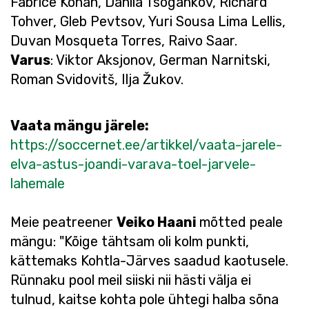
Fabrice Konan, Danila Tsõgankov, Richard
Tohver, Gleb Pevtsov, Yuri Sousa Lima Lellis,
Duvan Mosqueta Torres, Raivo Saar.
Varus
: Viktor Aksjonov, German Narnitski,
Roman Svidovitš, Ilja Žukov.
Vaata mängu järele:
https://soccernet.ee/artikkel/vaata-jarele-
elva-astus-joandi-varava-toel-jarvele-
lahemale
Meie peatreener
Veiko Haani
mõtted peale
mängu: "Kõige tähtsam oli kolm punkti,
kättemaks Kohtla-Järves saadud kaotusele.
Rünnaku pool meil siiski nii hästi välja ei
tulnud, kaitse kohta pole ühtegi halba sõna