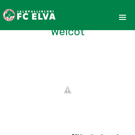
Esindus võitis suurelt
Welcot