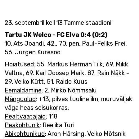
23. septembril kell 13 Tamme staadionil
Tartu JK Welco - FC Elva 0:4 (0:2)
10. Ats Joandi, 42., 70. pen. Paul-Feliks Frei,
56. Jürgen Kuresoo
Hoiatused
: 55. Markus Herman Tiik, 69. Mikk
Valtna, 69. Karl Joosep Mark, 87. Rain Näkk -
29. Veiko Kütt, 51. Raido Kuus
Eemaldamine
: 2. Mirko Nõmmsalu
Mänguolud
: +13, pilves tuuline ilm; muruväljak
väga heas seisukorras.
Pealtvaatajaid
: 118
Peakohtunik
: Reelika Turi
Abikohtunikud
: Aron Härsing, Veiko Mõtsnik