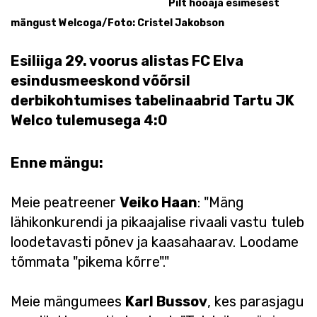
Pilt hooaja esimesest
mängust Welcoga/Foto: Cristel Jakobson
Esiliiga 29. voorus alistas FC Elva
esindusmeeskond võõrsil
derbikohtumises tabelinaabrid Tartu JK
Welco tulemusega 4:0
Enne mängu:
Meie peatreener
Veiko Haan
: "Mäng
lähikonkurendi ja pikaajalise rivaali vastu tuleb
loodetavasti põnev ja kaasahaarav. Loodame
tõmmata "pikema kõrre"."
Meie mängumees
Karl Bussov
, kes parasjagu