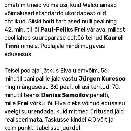
omati mitmeid võimalusi, kuid Welco ainsad
võimalused standardolukordadest olid
ohtlikud. Siiski hoiti tartlased nulli peal ning
42. minutil lõi
Paul-Feliks Frei
värava, millest
pool läheb suurepärase eeltöö teinud
Kaarel
Tinni
nimele. Poolajale mindi mugavas
eduseisus.
Teisel poolajal jätkus Elva ülemvõim, 56.
minutil pani pallile jala vastu
Jürgen Kuresoo
ning mänguseisu 3:0 pealt oli asi tehtud. 70.
minutil teenis
Deniss Samoilov
penalti,
mille
Frei
võrku lõi. Elva oleks võinud eduseisu
veelgi suurendada, kuid mitmed üritused jäid
realiseerimata. Taskusse kindel 4:0 võit ja
kolm punkti tabelisse juurde!