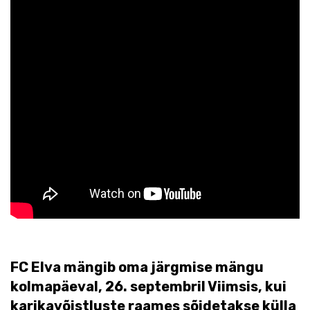
FC Elva mängib oma järgmise mängu
kolmapäeval, 26. septembril Viimsis, kui
karikavõistluste raames sõidetakse külla