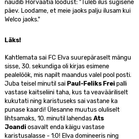
naudib Horvaatia loodust: "Tuleb ilus sügisene
päev. Loodame, et meie jaoks palju ilusam kui
Welco jaoks."
Läks!
Kahtlemata sai FC Elva suurepäraselt mängu
sisse, 30. sekundiga oli kirjas esimene
pealelöök, mis napilt maandus valel pool posti.
Juba teisel minutil sai
Paul-Feliks Frei
palli
vastase kaitseliini taha, kus ta veavääriliselt
kukutati ning karistuseks sai vastane ka
punase kaardi! Ülesanne muutus oluliselt
lihtsamaks, 10. minutil lahendas
Ats
Joandi
osavalt enda käigu vastase
karistusalasse - 1:0! Elva domineeris ning