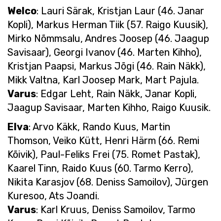
Welco
: Lauri Särak, Kristjan Laur (46. Janar
Kopli), Markus Herman Tiik (57. Raigo Kuusik),
Mirko Nõmmsalu, Andres Joosep (46. Jaagup
Savisaar), Georgi Ivanov (46. Marten Kihho),
Kristjan Paapsi, Markus Jõgi (46. Rain Näkk),
Mikk Valtna, Karl Joosep Mark, Mart Pajula.
Varus
: Edgar Leht, Rain Näkk, Janar Kopli,
Jaagup Savisaar, Marten Kihho, Raigo Kuusik.
Elva
: Arvo Käkk, Rando Kuus, Martin
Thomson, Veiko Kütt, Henri Härm (66. Remi
Kõivik), Paul-Feliks Frei (75. Romet Pastak),
Kaarel Tinn, Raido Kuus (60. Tarmo Kerro),
Nikita Karasjov (68. Deniss Samoilov), Jürgen
Kuresoo, Ats Joandi.
Varus
: Karl Kruus, Deniss Samoilov, Tarmo