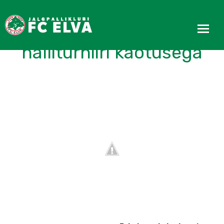
Esindus lõpetas
halliturniiri kaotusega