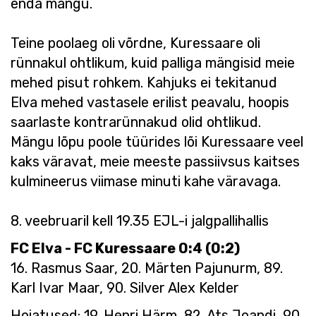
enda mängu.
Teine poolaeg oli võrdne, Kuressaare oli
rünnakul ohtlikum, kuid palliga mängisid meie
mehed pisut rohkem. Kahjuks ei tekitanud
Elva mehed vastasele erilist peavalu, hoopis
saarlaste kontrarünnakud olid ohtlikud.
Mängu lõpu poole tüürides lõi Kuressaare veel
kaks väravat, meie meeste passiivsus kaitses
kulmineerus viimase minuti kahe väravaga.
8. veebruaril kell 19.35 EJL-i jalgpallihallis
FC Elva - FC Kuressaare 0:4 (0:2)
16. Rasmus Saar, 20. Märten Pajunurm, 89.
Karl Ivar Maar, 90. Silver Alex Kelder
Hoiatused
: 19. Henri Härm, 82. Ats Joandi, 90.