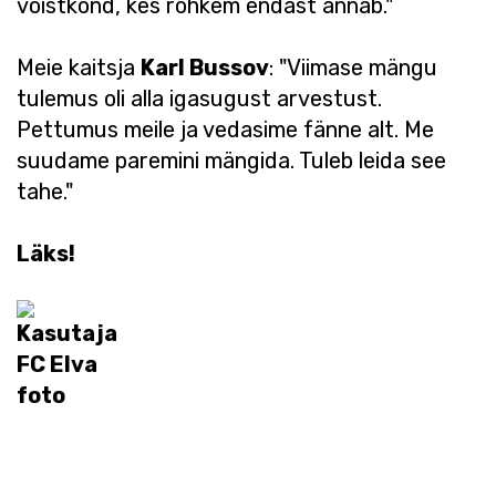
võistkond, kes rohkem endast annab."
Meie kaitsja
Karl Bussov
: "Viimase mängu
tulemus oli alla igasugust arvestust.
Pettumus meile ja vedasime fänne alt. Me
suudame paremini mängida. Tuleb leida see
tahe."
Läks!