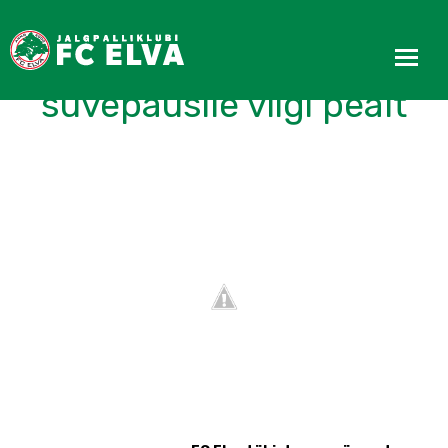
Esindus läheb
suvepausile viigi pealt