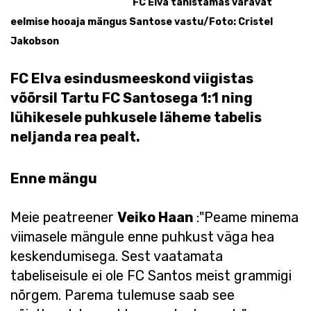
FC Elva tähistamas väravat
eelmise hooaja mängus Santose vastu/Foto: Cristel
Jakobson
FC Elva esindusmeeskond viigistas
võõrsil Tartu FC Santosega 1:1 ning
lühikesele puhkusele läheme tabelis
neljanda rea pealt.
Enne mängu
Meie peatreener
Veiko Haan
:"Peame minema
viimasele mängule enne puhkust väga hea
keskendumisega. Sest vaatamata
tabeliseisule ei ole FC Santos meist grammigi
nõrgem. Parema tulemuse saab see