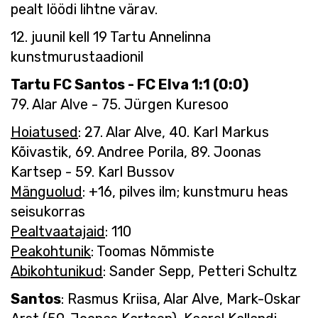
pealt löödi lihtne värav.
12. juunil kell 19 Tartu Annelinna
kunstmurustaadionil
Tartu FC Santos - FC Elva 1:1 (0:0)
79. Alar Alve - 75. Jürgen Kuresoo
Hoiatused
: 27. Alar Alve, 40. Karl Markus
Kõivastik, 69. Andree Porila, 89. Joonas
Kartsep - 59. Karl Bussov
Mänguolud
: +16, pilves ilm; kunstmuru heas
seisukorras
Pealtvaatajaid
: 110
Peakohtunik
: Toomas Nõmmiste
Abikohtunikud
: Sander Sepp, Petteri Schultz
Santo
s
: Rasmus Kriisa, Alar Alve, Mark-Oskar