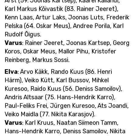
Arst (59. Joonas Kartsep), Kaarel Kallandi,
Karl Markus Kõivastik (83. Rainer Jeeret),
Kenn Laas, Artur Laks, Joonas Luts, Frederik
Pelska (64. Oskar Meus), Andree Porila, Karl
Rudolf Õigus.
Varus
: Rainer Jeeret, Joonas Kartsep, Georg
Koros, Oskar Meus, Mallor Pihu, Kristofer
Reinberg, Markus Sossi.
Elva
: Arvo Käkk, Rando Kuus (86. Henri
Härm), Veiko Kütt, Karl Bussov, Mihkel
Kuresoo, Raido Kuus (56. Deniss Samoilov),
Andris Altsaar (75. Hans-Hendrik Karro),
Paul-Feliks Frei, Jürgen Kuresoo, Ats Joandi,
Veiko Maidla (77. Nikita Karasjov).
Varus
: Karl Kruus, Naatan Siimeon Tamm,
Hans-Hendrik Karro, Deniss Samoilov, Nikita