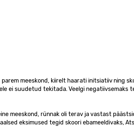
parem meeskond, kiirelt haarati initsiatiiv ning sk
le ei suudetud tekitada. Veelgi negatiivsemaks te
i teine meeskond, rünnak oli terav ja vastast päästs
duaalsed eksimused tegid skoori ebameeldivaks, A