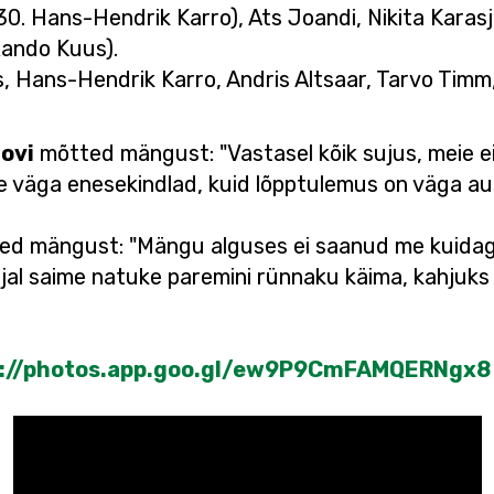
(30. Hans-Hendrik Karro), Ats Joandi, Nikita Karasj
Rando Kuus).
, Hans-Hendrik Karro, Andris Altsaar, Tarvo Timm, 
jovi
mõtted mängust: "Vastasel kõik sujus, meie e
me väga enesekindlad, kuid lõpptulemus on väga aus
d mängust: "Mängu alguses ei saanud me kuidagi
ajal saime natuke paremini rünnaku käima, kahjuks j
s://photos.app.goo.gl/ew9P9CmFAMQERNgx8