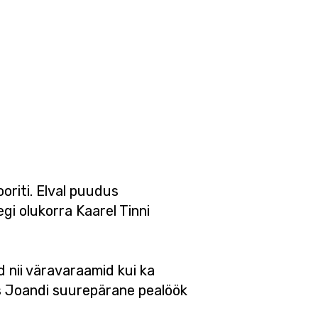
ooriti. Elval puudus
gi olukorra Kaarel Tinni
id nii väravaraamid kui ka
ts Joandi suurepärane pealöök