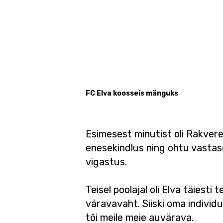
FC Elva koosseis mänguks
Esimesest minutist oli Rakvere 
enesekindlus ning ohtu vastase
vigastus.
Teisel poolajal oli Elva täiest
väravavaht. Siiski oma indivi
tõi meile meie auvärava.