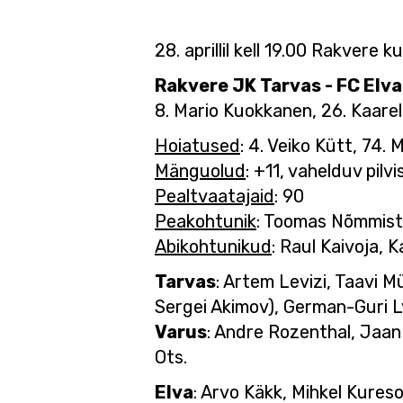
28. aprillil kell 19.00 Rakvere
Rakvere JK Tarvas - FC Elva 
8. Mario Kuokkanen, 26. Kaarel
Hoiatused
: 4. Veiko Kütt, 74.
Mänguolud
: +11, vahelduv pil
Pealtvaatajaid
: 90
Peakohtunik
: Toomas Nõmmis
Abikohtunikud
: Raul Kaivoja, K
Tarvas
: Artem Levizi, Taavi M
Sergei Akimov), German-Guri L
Varus
: Andre Rozenthal, Jaan
Ots.
Elva
: Arvo Käkk, Mihkel Kureso