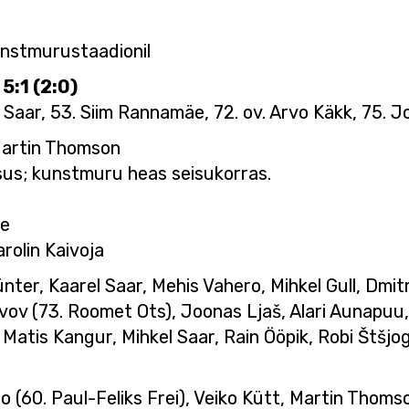
 kunstmurustaadionil
5:1 (2:0)
 Saar, 53. Siim Rannamäe, 72. ov. Arvo Käkk, 75. J
 Martin Thomson
visus; kunstmuru heas seisukorras.
te
arolin Kaivoja
ünter, Kaarel Saar, Mehis Vahero, Mihkel Gull, Dmi
vov (73. Roomet Ots), Joonas Ljaš, Alari Aunapuu
 Matis Kangur, Mihkel Saar, Rain Ööpik, Robi Štšj
o (60. Paul-Feliks Frei), Veiko Kütt, Martin Thoms