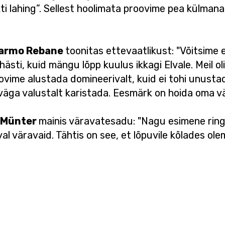
i lahing”. Sellest hoolimata proovime pea külmana
armo Rebane
toonitas ettevaatlikust: "Võitsime
ästi, kuid mängu lõpp kuulus ikkagi Elvale. Meil o
vime alustada domineerivalt, kuid ei tohi unustad
d väga valustalt karistada. Eesmärk on hoida oma 
 Münter
mainis väravatesadu: "Nagu esimene ring 
l väravaid. Tähtis on see, et lõpuvile kõlades o