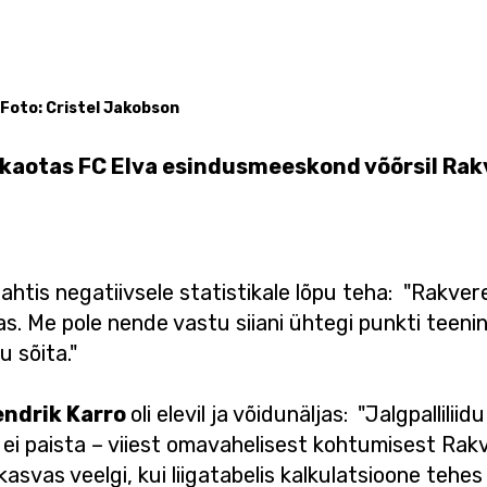
Foto: Cristel Jakobson
 kaotas FC Elva esindusmeeskond võõrsil Rakv
tahtis negatiivsele statistikale lõpu teha: "Rakver
. Me pole nende vastu siiani ühtegi punkti teenin
 sõita."
ndrik Karro
oli elevil ja võidunäljas:
"Jalgpalliliid
i paista – viiest omavahelisest kohtumisest Rak
kasvas veelgi, kui liigatabelis kalkulatsioone teh