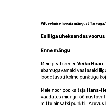
Pilt eelmise hooaja mängust Tarvaga/
Esiliiga üheksandas voorus
Enne mängu
Meie peatreener
Veiko Haan
ebamugavamaid vastaseid liigas
loodetavsti kolme punktiga koju
Meie noor poolkaitsja
Hans-He
vaadates midagi rõõmustavat e
mitte ainsatki punkti… Ärevus 