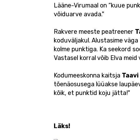
Lääne-Virumaal on “kuue punkt
võiduarve avada."
Rakvere meeste peatreener
T
koduväljakul. Alustasime väga h
kolme punktiga. Ka seekord soo
Vastasel korral võib Elva mei
Kodumeeskonna kaitsja
Taavi
tõenäosusega lüüakse laupäeva
kõik, et punktid koju jätta!"
Läks!