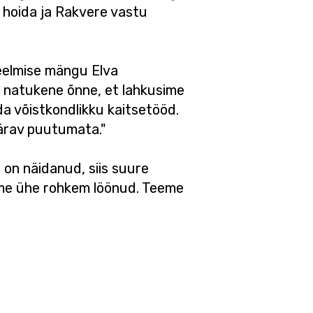
 hoida ja Rakvere vastu
 eelmise mängu Elva
li natukene õnne, et lahkusime
a võistkondlikku kaitsetööd.
värav puutumata."
on näidanud, siis suure
leme ühe rohkem löönud. Teeme