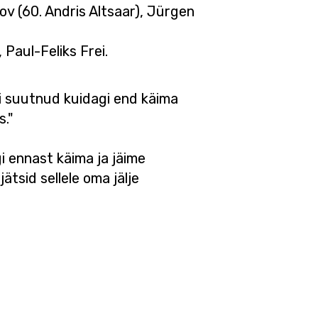
ov (60. Andris Altsaar), Jürgen
Paul-Feliks Frei.
i suutnud kuidagi end käima
."
 ennast käima ja jäime
ätsid sellele oma jälje