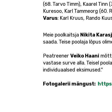
(68. Tarvo Timm), Kaarel Tinn 
Kuresoo, Karl Tammeorg (60. 
Varus
: Karl Kruus, Rando Kuus
Meie poolkaitsja
Nikita Karas
saada. Teise poolaja lõpus oli
Peatreener
Veiko Haani
mõtte
vastase surve alla. Teisel pool
individuaalsed eksimused."
Fotogalerii mängust:
http