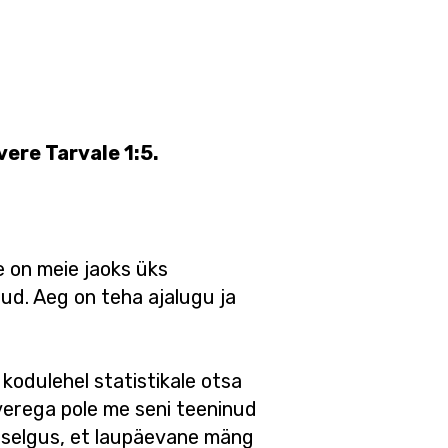
ere Tarvale 1:5.
e on meie jaoks üks
ud. Aeg on teha ajalugu ja
u kodulehel statistikale otsa
verega pole me seni teeninud
es selgus, et laupäevane mäng