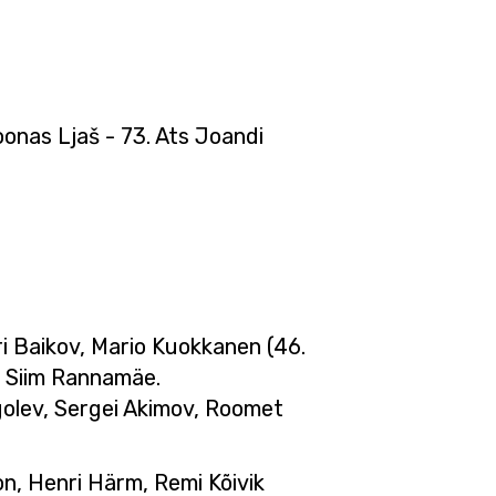
oonas Ljaš - 73. Ats Joandi
tri Baikov, Mario Kuokkanen (46.
, Siim Rannamäe.
ogolev, Sergei Akimov, Roomet
on, Henri Härm, Remi Kõivik