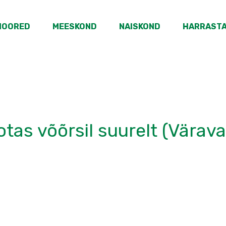
NOORED
MEESKOND
NAISKOND
HARRAST
tas võõrsil suurelt (Väravad 