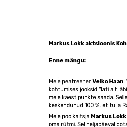
Markus Lokk aktsioonis Koh
Enne mängu:
Meie peatreener
Veiko Haan
:
kohtumises jooksid "lati alt lä
meie käest punkte saada. Sell
keskendunud 100 %, et tulla R
Meie poolkaitsja
Markus Lokk
oma rütmi. Sel neljapäeval oo