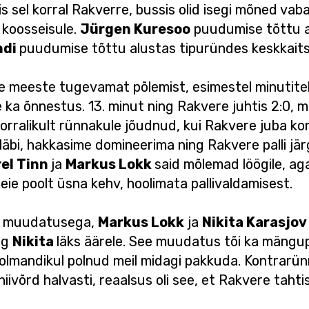
 sel korral Rakverre, bussis olid isegi mõned vab
 koosseisule.
Jürgen Kuresoo
puudumise tõttu a
ndi
puudumise tõttu alustas tipuründes keskkait
re meeste tugevamat põlemist, esimestel minutit
 ka õnnestus. 13. minut ning Rakvere juhtis 2:0,
orralikult rünnakule jõudnud, kui Rakvere juba ko
läbi, hakkasime domineerima ning Rakvere palli järg
el Tinn
ja
Markus Lokk
said mõlemad löögile, ag
eie poolt üsna kehv, hoolimata pallivaldamisest.
lt muudatusega,
Markus Lokk
ja
Nikita Karasjo
ing
Nikita
läks äärele. See muudatus tõi ka mängup
kolmandikul polnud meil midagi pakkuda. Kontrarü
iivõrd halvasti, reaalsus oli see, et Rakvere taht