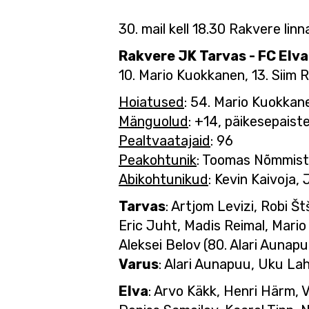
30. mail kell 18.30 Rakvere linn
Rakvere JK Tarvas - FC Elva
10. Mario Kuokkanen, 13. Siim
Hoiatused
: 54. Mario Kuokkan
Mänguolud
: +14, päikesepaist
Pealtvaatajaid
: 96
Peakohtunik
: Toomas Nõmmis
Abikohtunikud
: Kevin Kaivoja,
Tarvas
: Artjom Levizi, Robi Š
Eric Juht, Madis Reimal, Mario
Aleksei Belov (80. Alari Aunapu
Varus
: Alari Aunapuu, Uku La
Elva
: Arvo Käkk, Henri Härm, V