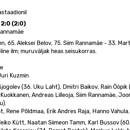
astaadionil
 2:0 (2:0)
 Rannamäe
en, 65. Aleksei Belov, 75. Siim Rannamäe - 33. Ma
eline ilm; muruväljak heas seisukorras.
te
 Juri Kuzmin
tšjogolev (36. Uku Laht), Dmitri Baikov, Rain Ööpi
 Kuokkanen, Andreas Lilleoja, Siim Rannamäe, Joon
u).
ht, Rene Põldmaa, Erik Andres Raja, Hanno Vahula.
eiko Kütt, Naatan Siimeon Tamm, Karl Bussov (60. R