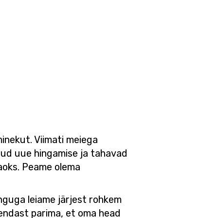
inekut. Viimati meiega
idnud uue hingamise ja tahavad
jaoks. Peame olema
nguga leiame järjest rohkem
 endast parima, et oma head