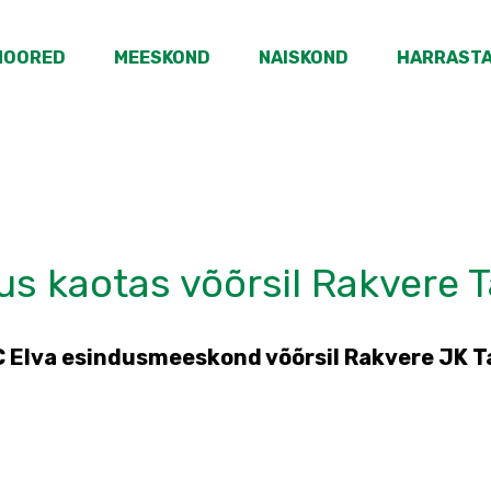
NOORED
MEESKOND
NAISKOND
HARRAST
us kaotas võõrsil Rakvere T
FC Elva esindusmeeskond võõrsil Rakvere JK T