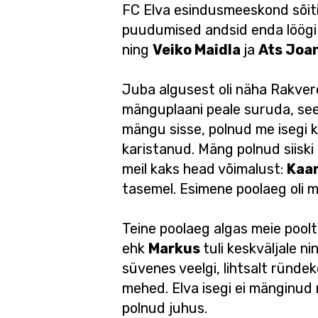
FC Elva esindusmeeskond sõitis
puudumised andsid enda löögi
ning
Veiko Maidla
ja
Ats Joa
Juba algusest oli näha Rakve
mänguplaani peale suruda, see
mängu sisse, polnud me isegi k
karistanud. Mäng polnud siiski 
meil kaks head võimalust:
Kaar
tasemel. Esimene poolaeg oli m
Teine poolaeg algas meie poo
ehk
Markus
tuli keskväljale n
süvenes veelgi, lihtsalt ründe
mehed. Elva isegi ei mänginud n
polnud juhus.