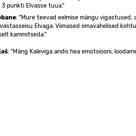
 3 punkti Elvasse tuua."
ebane
: "Mure teevad eelmise mängu vigastused, 
vastasseisu Elvaga. Viimased omavahelised kohtu
gselt kammitseda."
jaš
:
"Mäng Kaleviga andis hea emotsiooni, loodame 