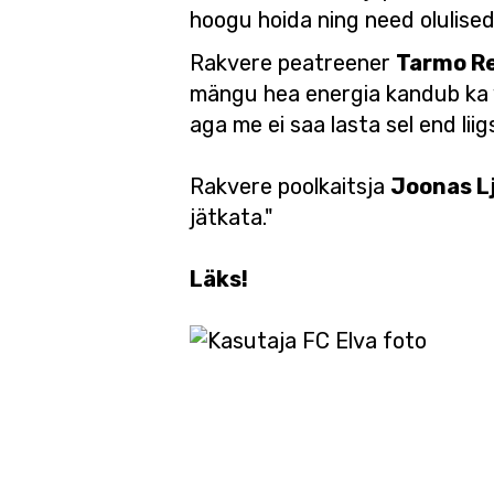
hoogu hoida ning need olulised
Rakvere peatreener
Tarmo R
mängu hea energia kandub ka 
aga me ei saa lasta sel end lii
Rakvere poolkaitsja
Joonas L
jätkata."
Läks!