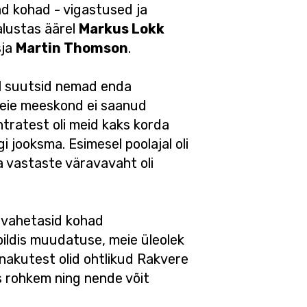
ad kohad - vigastused ja
lustas äärel
Markus Lokk
sja
Martin Thomson
.
el suutsid nemad enda
 meie meeskond ei saanud
ntratest oli meid kaks korda
i jooksma. Esimesel poolajal oli
a vastaste väravavaht oli
v
vahetasid kohad
ildis muudatuse, meie üleolek
nnakutest olid ohtlikud Rakvere
is rohkem ning nende võit