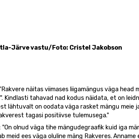
tla-Järve vastu/Foto: Cristel Jakobson
 "Rakvere näitas viimases liigamängus väga head m
bi". Kindlasti tahavad nad kodus näidata, et on le
est lähtuvalt on oodata väga rasket mängu meie 
akverest tagasi positiivse tulemusega."
: "On olnud väga tihe mängudegraafik kuid iga mä
tab meid ees väga oluline mäng Rakveres. Anname