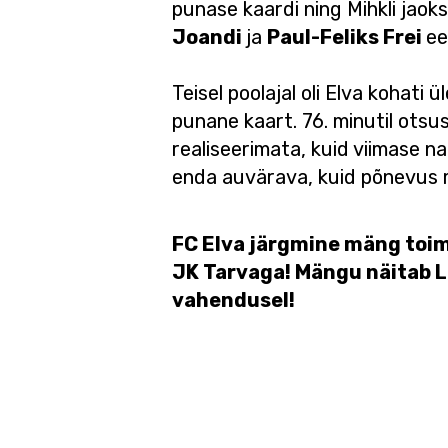
punase kaardi ning Mihkli jaoks
Joandi
ja
Paul-Feliks Frei
ee
Teisel poolajal oli Elva kohati
punane kaart. 76. minutil ots
realiseerimata, kuid viimase na
enda auvärava, kuid põnevus 
FC Elva järgmine mäng toimu
JK Tarvaga! Mängu näitab LI
vahendusel!