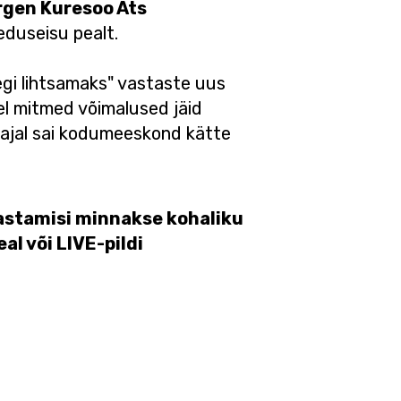
gen Kuresoo Ats
 eduseisu pealt.
tegi lihtsamaks" vastaste uus
l mitmed võimalused jäid
saajal sai kodumeeskond kätte
vastamisi minnakse kohaliku
l või LIVE-pildi