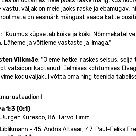
 "Ees on ootamas meie jaoks raske mäng, kus noo
vastu, väljak on meie jaoks raske ja ebamugav, ni
st hoolimata on eesmärk mängust saada kätte posit
v
: "Kuumus küpsetab kõike ja kõiki. Nõmmekatel v
a. Läheme ja võitleme vastaste ja ilmaga."
sten Viikmäe
: ''Oleme hetkel raskes seisus, selja
 motivatsiooni kaotanud. Eelmises kohtumises Elva
ovime koduväljakul võtta oma ning teenida tabeliss
stmurustaadionil
a 1:3 (0:1)
. Jürgen Kuresoo, 86. Tarvo Timm
Liblikmann - 45. Andris Altsaar, 47. Paul-Feliks Fre