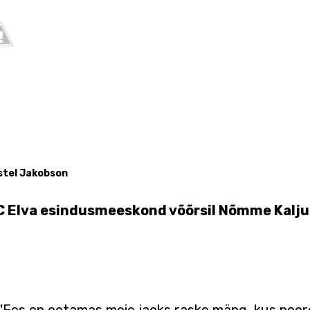
stel Jakobson
s FC Elva esindusmeeskond võõrsil Nõmme Kal