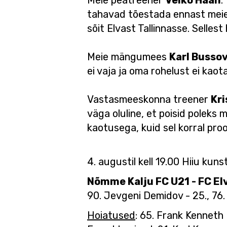
Meie peatreener
Veiko Haan
:
tahavad tõestada ennast meie 
sõit Elvast Tallinnasse. Selle
Meie mängumees
Karl Busso
ei vaja ja oma rohelust ei kaot
Vastasmeeskonna treener
Kri
väga oluline, et poisid poleks
kaotusega, kuid sel korral pro
4. augustil kell 19.00 Hiiu kun
Nõmme Kalju FC U21 - FC Elv
90. Jevgeni Demidov - 25., 76
Hoiatused
: 65. Frank Kenneth 