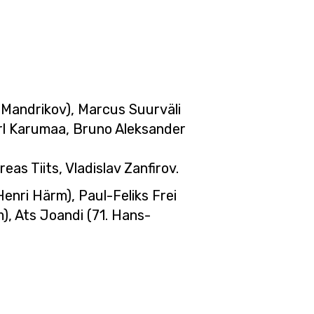
il Mandrikov), Marcus Suurväli
Karl Karumaa, Bruno Aleksander
eas Tiits, Vladislav Zanfirov.
enri Härm), Paul-Feliks Frei
m), Ats Joandi (71. Hans-