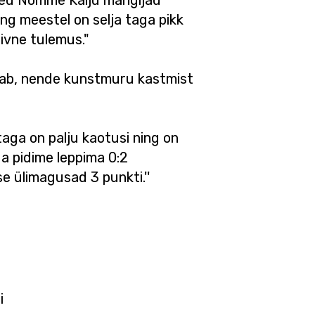
red Nõmme Kalju mängijad
ng meestel on selja taga pikk
iivne tulemus."
eab, nende kunstmuru kastmist
 taga on palju kaotusi ning on
ga pidime leppima 0:2
e ülimagusad 3 punkti.''
i