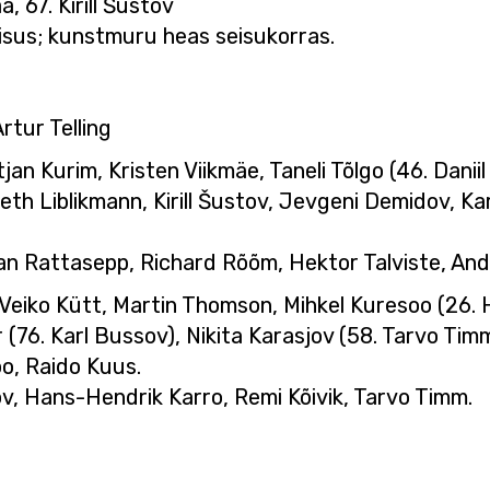
a, 67. Kirill Šustov
visus; kunstmuru heas seisukorras.
Artur Telling
tjan Kurim, Kristen Viikmäe, Taneli Tõlgo (46. Dani
neth Liblikmann, Kirill Šustov, Jevgeni Demidov, 
tjan Rattasepp, Richard Rõõm, Hektor Talviste, Andr
 Veiko Kütt, Martin Thomson, Mihkel Kuresoo (26. H
ar (76. Karl Bussov), Nikita Karasjov (58. Tarvo Tim
o, Raido Kuus.
ov, Hans-Hendrik Karro, Remi Kõivik, Tarvo Timm.