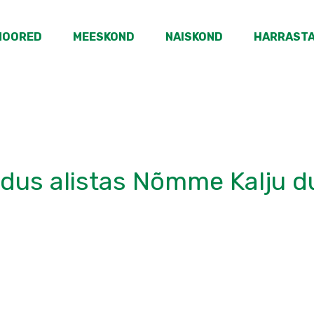
NOORED
MEESKOND
NAISKOND
HARRAST
dus alistas Nõmme Kalju d