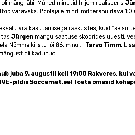
 oli mäng läbi. Mõned minutid hiljem realiseeris
Jür
ltöö väravaks. Poolajale mindi mitterahuldava 1:0
 ülekaalu ära kasutamisega raskustes, kuid "seisu 
ustas
Jürgen
mängu saatuse skoorides uuesti. Vee
ela Nõmme kirstu lõi 86. minutil
Tarvo Timm
. Li
mängust oli kadunud.
b juba 9. augustil kell 19:00 Rakveres, kui 
VE-pildis Soccernet.ee! Toeta omasid kohapea