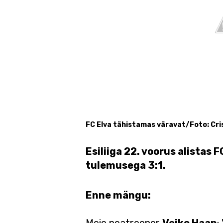
FC Elva tähistamas väravat/Foto: Cri
Esiliiga 22. voorus alista
tulemusega 3:1.
Enne mängu: