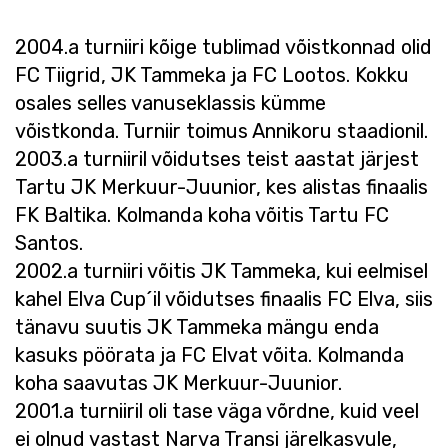
2004.a turniiri kõige tublimad võistkonnad olid
FC Tiigrid, JK Tammeka ja FC Lootos. Kokku
osales selles vanuseklassis kümme
võistkonda. Turniir toimus Annikoru staadionil.
2003.a turniiril võidutses teist aastat järjest
Tartu JK Merkuur-Juunior, kes alistas finaalis
FK Baltika. Kolmanda koha võitis Tartu FC
Santos.
2002.a turniiri võitis JK Tammeka, kui eelmisel
kahel Elva Cup´il võidutses finaalis FC Elva, siis
tänavu suutis JK Tammeka mängu enda
kasuks pöörata ja FC Elvat võita. Kolmanda
koha saavutas JK Merkuur-Juunior.
2001.a turniiril oli tase väga võrdne, kuid veel
ei olnud vastast Narva Transi järelkasvule,