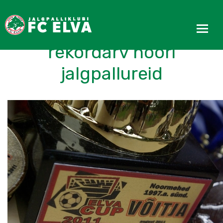
Elva Cup´il osales
rekordarv noori
jalgpallureid