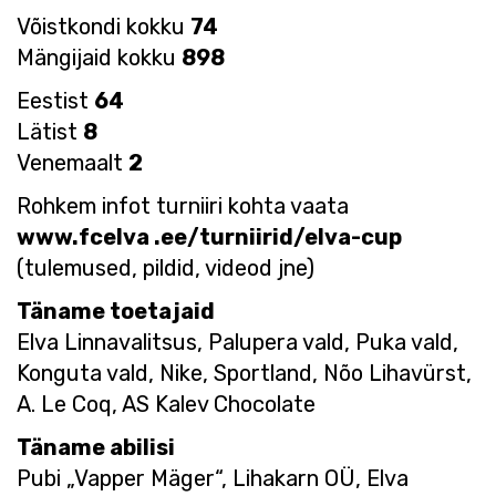
Võistkondi kokku
74
Mängijaid kokku
898
Eestist
64
Lätist
8
Venemaalt
2
Rohkem infot turniiri kohta vaata
www.fcelva .ee/turniirid/elva-cup
(tulemused, pildid, videod jne)
Täname toetajaid
Elva Linnavalitsus, Palupera vald, Puka vald,
Konguta vald, Nike, Sportland, Nõo Lihavürst,
A. Le Coq, AS Kalev Chocolate
Täname abilisi
Pubi „Vapper Mäger“, Lihakarn OÜ, Elva