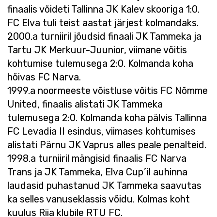
finaalis võideti Tallinna JK Kalev skooriga 1:0.
FC Elva tuli teist aastat järjest kolmandaks.
2000.a turniiril jõudsid finaali JK Tammeka ja
Tartu JK Merkuur-Juunior, viimane võitis
kohtumise tulemusega 2:0. Kolmanda koha
hõivas FC Narva.
1999.a noormeeste võistluse võitis FC Nõmme
United, finaalis alistati JK Tammeka
tulemusega 2:0. Kolmanda koha pälvis Tallinna
FC Levadia II esindus, viimases kohtumises
alistati Pärnu JK Vaprus alles peale penalteid.
1998.a turniiril mängisid finaalis FC Narva
Trans ja JK Tammeka, Elva Cup´il auhinna
laudasid puhastanud JK Tammeka saavutas
ka selles vanuseklassis võidu. Kolmas koht
kuulus Riia klubile RTU FC.