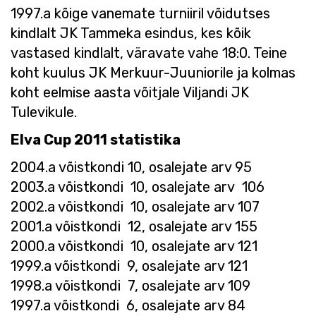
1997.a kõige vanemate turniiril võidutses
kindlalt JK Tammeka esindus, kes kõik
vastased kindlalt, väravate vahe 18:0. Teine
koht kuulus JK Merkuur-Juuniorile ja kolmas
koht eelmise aasta võitjale Viljandi JK
Tulevikule.
Elva Cup 2011 statistika
2004.a võistkondi 10, osalejate arv 95
2003.a võistkondi
10, osalejate arv
106
2002.a võistkondi
10, osalejate arv 107
2001.a võistkondi
12, osalejate arv 155
2000.a võistkondi
10, osalejate arv 121
1999.a võistkondi
9, osalejate arv 121
1998.a võistkondi
7, osalejate arv 109
1997.a võistkondi
6, osalejate arv 84